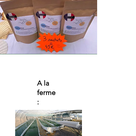
A la
ferme
: